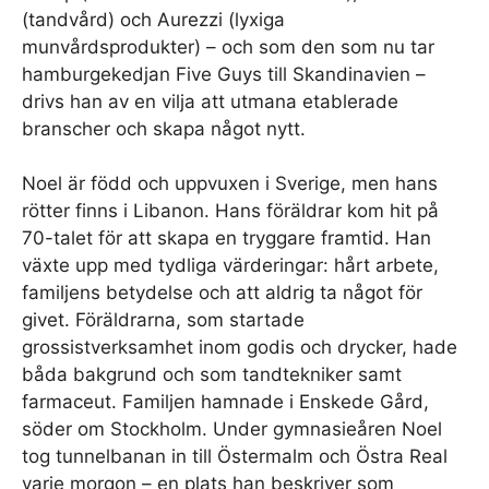
(tandvård) och Aurezzi (lyxiga
munvårdsprodukter) – och som den som nu tar
hamburgekedjan Five Guys till Skandinavien –
drivs han av en vilja att utmana etablerade
branscher och skapa något nytt.
Noel är född och uppvuxen i Sverige, men hans
rötter finns i Libanon. Hans föräldrar kom hit på
70-talet för att skapa en tryggare framtid. Han
växte upp med tydliga värderingar: hårt arbete,
familjens betydelse och att aldrig ta något för
givet. Föräldrarna, som startade
grossistverksamhet inom godis och drycker, hade
båda bakgrund och som tandtekniker samt
farmaceut. Familjen hamnade i Enskede Gård,
söder om Stockholm. Under gymnasieåren Noel
tog tunnelbanan in till Östermalm och Östra Real
varje morgon – en plats han beskriver som