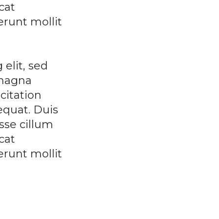
cat
erunt mollit
elit, sed
 magna
citation
equat. Duis
esse cillum
cat
erunt mollit