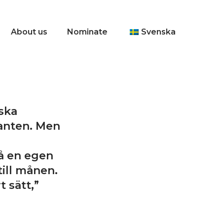
About us
Nominate
Svenska
ska
anten. Men
på en egen
till månen.
t sätt,”