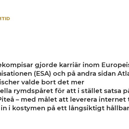
MTID
ekompisar gjorde karriär inom Europei
sationen (ESA) och på andra sidan Atl
ischer valde bort det mer
lla rymdspåret för att i stället satsa 
 Piteå – med målet att leverera internet 
a in i kostymen på ett långsiktigt hållbar