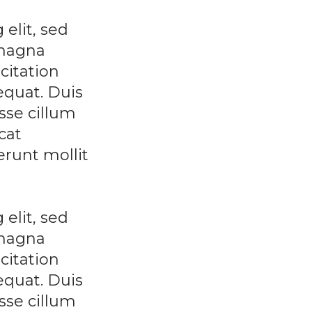
elit, sed
 magna
citation
equat. Duis
esse cillum
cat
erunt mollit
elit, sed
 magna
citation
equat. Duis
esse cillum