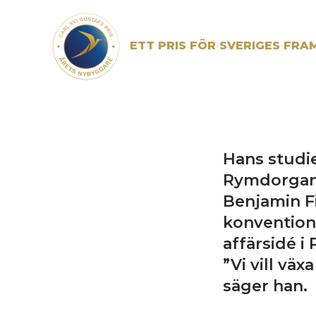
Skip
to
content
ETT PRIS FÖR SVERIGES FRA
Hans studi
Rymdorgani
Benjamin F
konventione
affärsidé i
”Vi vill väx
säger han.