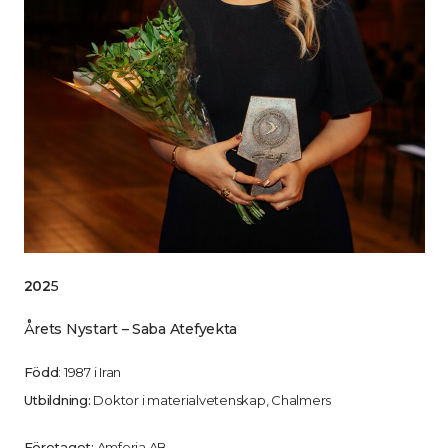
202
5
Årets Nystart – Saba Atefyekta
Född
: 1987 i Iran
Utbildning:
Doktor i materialvetenskap, Chalmers
Företaget:
Amferia AB