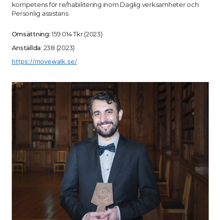
kompetens för re/habilitering inom Daglig verksamheter och
Personlig assistans.
Omsättning:
159 014 Tkr (2023)
Anställda
: 238 (2023)
https://movewalk.se/