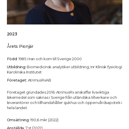
2023
Årets Pionjär
Född
: 1985 i Iran och kom till Sverige 2000
Utbildning:
Biomedicinsk analytiker utbildning, Inr Klinisk fysiologi
Karolinska Institutet
Företaget:
AtrimusRxAB
Företaget grundades 2016. AtrimusRx anskaffar livsviktiga
läkemedel som saknas i Sverige från utländska tillverkare och
leverantörer och tillhandahåller sjukhus och öppenvårdsapotek i
hela landet.
Omsättning:
190,6 mkr (2022)
Anställda
: 7 st (2022)