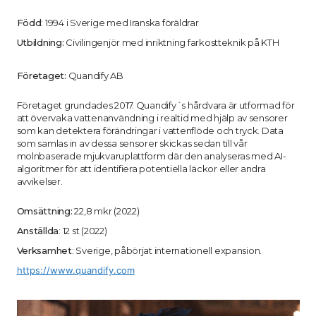
Född
: 1994 i Sverige med Iranska föräldrar
Utbildning:
Civilingenjör med inriktning farkostteknik på KTH
Företaget:
Quandify AB
Företaget grundades 2017. Quandify´s hårdvara är utformad för
att övervaka vattenanvändning i realtid med hjälp av sensorer
som kan detektera förändringar i vattenflöde och tryck. Data
som samlas in av dessa sensorer skickas sedan till vår
molnbaserade mjukvaruplattform där den analyseras med AI-
algoritmer för att identifiera potentiella läckor eller andra
avvikelser.
Omsättning:
22,8 mkr (2022)
Anställda
: 12 st (2022)
Verksamhet
: Sverige, påbörjat internationell expansion.
https://www.quandify.com