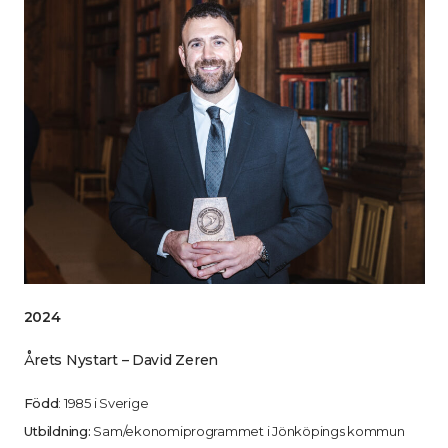
2024
Årets Nystart – David Zeren
Född
: 1985 i Sverige
Utbildning:
Sam/ekonomiprogrammet i Jönköpings kommun