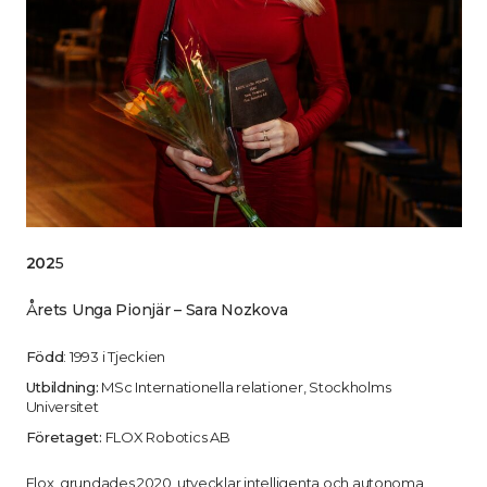
202
5
Årets Unga Pionjär – Sara Nozkova
Född
: 1993 i Tjeckien
Utbildning:
MSc Internationella relationer, Stockholms
Universitet
Företaget:
FLOX Robotics AB
Flox, grundades 2020, utvecklar intelligenta och autonoma