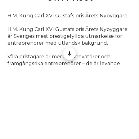
H.M. Kung Carl XVI Gustafs pris Årets Nybyggare
H.M. Kung Carl XVI Gustafs pris Årets Nybyggare
är Sveriges mest prestigefyllda utmärkelse för
entreprenörer med utländsk bakgrund.
Våra pristagare är mer än innovatörer och
framgångsrika entreprenörer – de är levande
bevis på att möjligheter kan växa där drömmar får
ta plats. Genom sin utveckling, sitt mod och sin
uthållighet inger de hopp och inspirerar
människor över hela Sverige att våga tro på sin
egen potential. Deras berättelser bär ett enkelt
men kraftfullt budskap: kan vi, så kan du. Framför
allt visar de att i Sverige finns möjligheten för vem
som helst att bli vad som helst.
Årets Nybyggare - Ett pris för Sveriges framtid