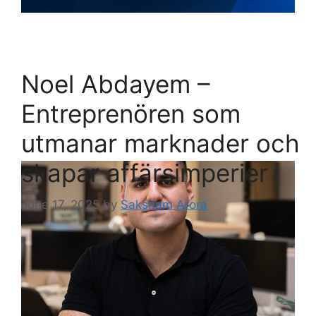
Noel Abdayem –
Entreprenören som
utmanar marknader och
skapar affärsimperier
June 17, 2025
by
Saksham Arora