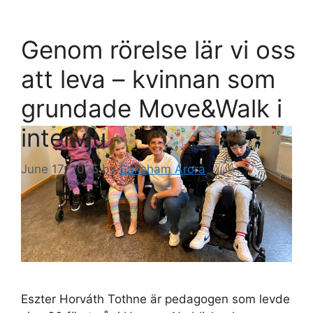
Skip
to
Saksham Arora
Genom rörelse lär vi oss
content
Menu
ETT PRIS FÖR SVERIGES FRAMTID
att leva – kvinnan som
grundade Move&Walk i
intervju
June 17, 2025
by
Saksham Arora
Eszter Horváth Tothne är pedagogen som levde