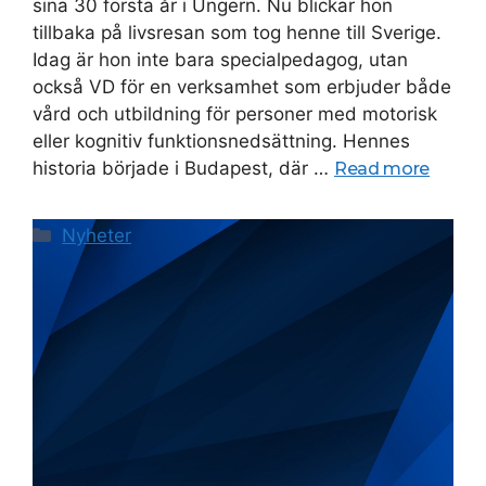
sina 30 första år i Ungern. Nu blickar hon
tillbaka på livsresan som tog henne till Sverige.
Idag är hon inte bara specialpedagog, utan
också VD för en verksamhet som erbjuder både
vård och utbildning för personer med motorisk
eller kognitiv funktionsnedsättning. Hennes
historia började i Budapest, där …
Read more
Categories
Nyheter