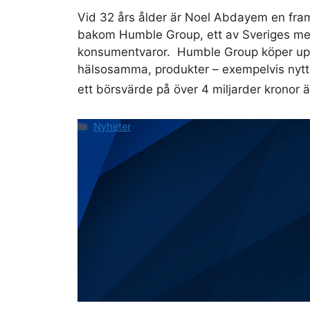
Vid 32 års ålder är Noel Abdayem en fra
bakom Humble Group, ett av Sveriges mes
konsumentvaror. Humble Group köper up
hälsosamma, produkter – exempelvis nytt
ett börsvärde på över 4 miljarder kronor
Categories
Nyheter