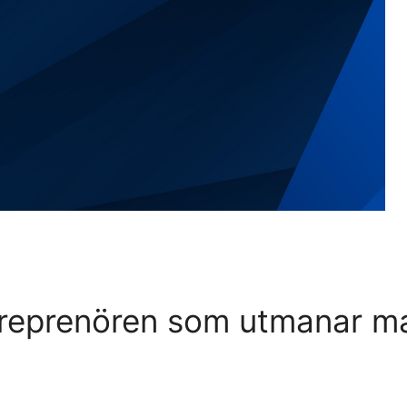
reprenören som utmanar m