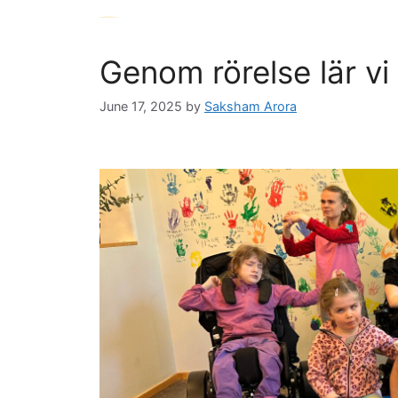
Skip
to
content
ETT PRIS FÖR SVERIGES FRA
Nyheter
Genom rörelse lär vi
June 17, 2025
by
Saksham Arora