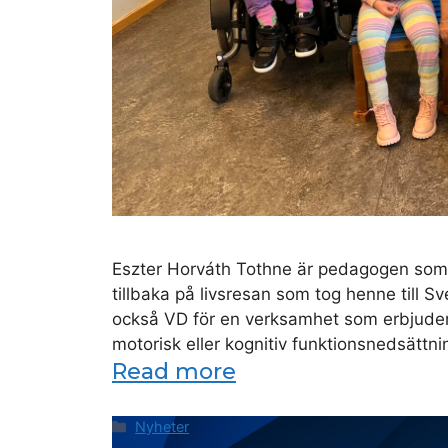
Eszter Horváth Tothne är pedagogen som l
tillbaka på livsresan som tog henne till S
också VD för en verksamhet som erbjuder
motorisk eller kognitiv funktionsnedsättn
Read more
Categories
Nyheter