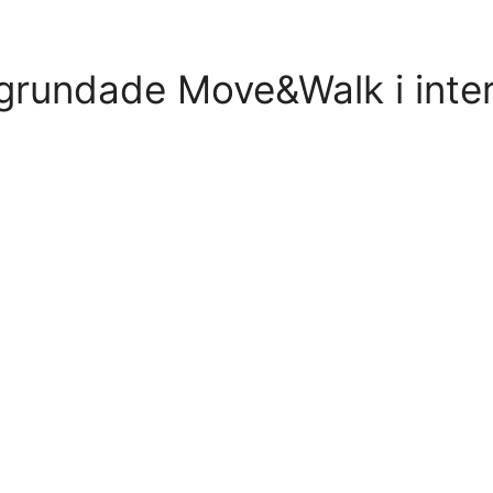
About us
Nominate
Svenska
 grundade Move&Walk i inte